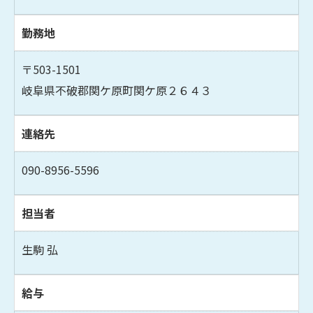
勤務地
〒503-1501
岐阜県不破郡関ケ原町関ケ原２６４３
連絡先
090-8956-5596
担当者
生駒 弘
給与