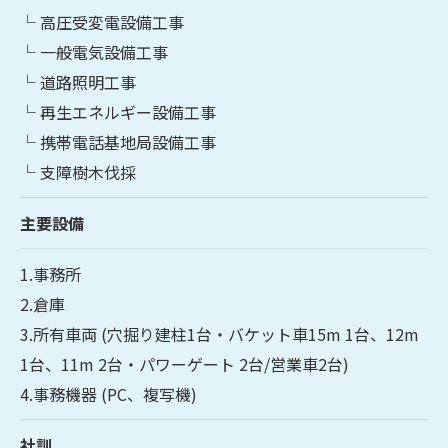
└ 高圧受変電設備工事
└ 一般電気設備工事
└ 道路照明工事
└ 再生エネルギー設備工事
└ 携帯電話基地局設備工事
└ 支障樹木伐採
主要設備
1.事務所
2.倉庫
3.所有車両 (穴掘り建柱1台・バケット車15m 1台、12m
1台、11m 2台・パワーゲート 2台/営業車2台)
4.事務機器 (PC、複写機)
社訓