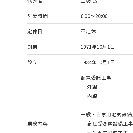
代表者
生駒 弘
営業時間
8:00～20:00
定休日
不定休
創業
1971年10月1日
設立
1984年10月1日
配電委託工事
└ 外線
└ 内線
一般・自家用電気設備
業務内容
└ 高圧受変電設備工
└ 一般電気設備工事