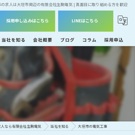
事の求人は大垣市周辺の有限会社生駒電気 | 真面目に取り組める方を歓迎
採用申し込みはこちら
LINEはこちら
当社を知る
会社概要
ブログ
コラム
採用申込
未経験
大垣市の電気工事
経験者
正社員
事務
求人なら有限会社生駒電気
当社を知る
大垣市の電気工事