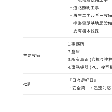
└ 道路照明工事
└ 再生エネルギー設
└ 携帯電話基地局設
└ 支障樹木伐採
1.事務所
2.倉庫
主要設備
3.所有車両 (穴掘り建柱
4.事務機器 (PC、複写
『日々是好日』
社訓
・安全第一・迅速対応