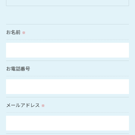
＜個人情報の提供について＞
当社ではお客様の同意を得た場合または法令に定め
られた場合を除き、
お名前
※
取得した個人情報を第三者に提供することはいたし
ません。
＜個人情報の委託について＞
お電話番号
当社では、利用目的の達成に必要な範囲において、
個人情報を外部に委託する場合があります。
これらの委託先に対しては個人情報保護契約等の措
置をとり、適切な監督を行います。
メールアドレス
※
＜個人情報の安全管理＞
当社では、個人情報の漏洩等がなされないよう、適