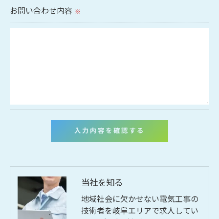
切に安全管理対策を実施します。
お問い合わせ内容
※
＜個人情報を与えなかった場合に生じる結果＞
必要な情報を頂けない場合は、それに対応した当社
のサービスをご提供できない場合がございますので
予めご了承ください。
＜個人情報の開示･訂正・削除･利用停止の手続につ
いて＞
当社では、お客様の個人情報の開示･訂正･削除・利
用停止の手続を定めさせて頂いております。
ご本人である事を確認のうえ、対応させて頂きま
す。
当社を知る
個人情報の開示･訂正･削除・利用停止の具体的手続
地域社会に欠かせない電気工事の
きにつきましては、お電話でお問合せ下さい。
技術者を岐阜エリアで求人してい