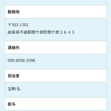
勤務地
〒503-1501
岐阜県不破郡関ケ原町関ケ原２６４３
連絡先
090-8956-5596
担当者
生駒 弘
給与