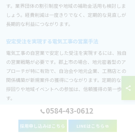
す。業界団体の割引制度や地域の補助金活用も検討しま
しょう。経費削減は一度きりでなく、定期的な見直しが
長期的な利益につながります。
安定受注を実現する電気工事の営業手法
電気工事の自営業で安定した受注を実現するには、独自
の営業戦略が必要です。郡上市の場合、地元密着型のア
プローチが特に有効で、自治会や地元企業、工務店との
関係構築が新規案件の獲得につながります。定期的な挨
拶回りや地域イベントへの参加は、信頼獲得の第一歩で
す。
0584-43-0612
インターネットやSNSを活用した情報発信も効果的で
す。施工事例やお客様の声をホームページやSNSで紹介
採用申し込みはこちら
LINEはこちら
することで、顧客の安心感や信頼度が高まります。ま