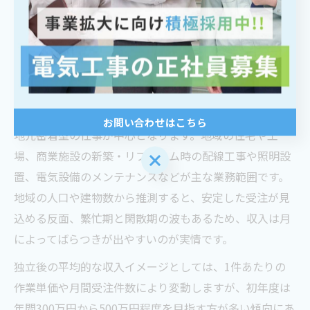
独立開業を考えるなら電気工事の働き
方を比較
電気工事士独立の働き方と収入イメージ
電気工事士として独立を目指す場合、岐阜県郡上市では
お問い合わせはこちら
地元密着型の仕事が中心となります。地域の住宅や工
場、商業施設の新築・リフォーム時の配線工事や照明設
お問い合わせはこちら
置、電気設備のメンテナンスなどが主な業務範囲です。
地域の人口や建物数から推測すると、安定した受注が見
込める反面、繁忙期と閑散期の波もあるため、収入は月
によってばらつきが出やすいのが実情です。
独立後の平均的な収入イメージとしては、1件あたりの
作業単価や月間受注件数により変動しますが、初年度は
年間300万円から500万円程度を目指す方が多い傾向にあ