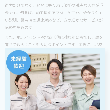
術力だけでなく、顧客に寄り添う姿勢や誠実な人柄が重
要です。例えば、施工後のアフターケアや、分かりやす
い説明、緊急時の迅速対応など、きめ細かなサービスが
信頼を生みます。
また、地元イベントや地域活動に積極的に参加し、顔を
覚えてもらうことも大切なポイントです。実際に、地域
住民から「またお願いしたい」とリピート依頼を受けて
いる方は、日々の小さな積み重ねを大切にしています。
一方で、トラブルやクレーム時には誠実な対応を心がけ
ましょう。長期的な信頼を築くことで、口コミや紹介が
増え、安定的な受注や収益向上に繋がります。初心者
は、まずは一つひとつの案件を丁寧にこなすことから始
めましょう。