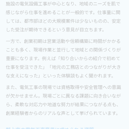
施設の電気設備工事が中心となり、地域のニーズを肌で
地域で評価される電気工事士になるコツ
感じながら仕事を進めることが一般的です。仕事量に関
独立開業を考えるなら電気工事の働き方を比較
しては、都市部ほどの大規模案件は少ないものの、安定
電気工事士独立の働き方と収入イメージ
した受注が期待できるという意見が目立ちます。
一人親方と自営業の違いを電気工事で解説
一方で、創業初期は営業活動や信頼構築に時間がかかる
正社員と独立の収益差を電気工事で比べる
ことも多く、現場作業と並行して地域との関係づくりが
電気工事の働き方別に必要な資格を整理
重要になります。例えば「知り合いからの紹介で初めて
初年度の不安と電気工事で乗り越える工夫
仕事を受注できた」「地元の工務店とのつながりが大き
岐阜県郡上市における電気工事創業の注意点
な支えになった」といった体験談もよく聞かれます。
電気工事創業時に押さえたい地元の商習慣
また、電気工事の現場では資格取得や安全管理への意識
郡上市の電気工事需要とリスク分析
が欠かせません。現場ごとに異なる課題に向き合いなが
創業時に注意すべき法令や資格要件
ら、柔軟な対応力や地道な努力が結果につながる点も、
創業経験者からのリアルな声として挙げられています。
電気工事で避けたいトラブルと対策法
経費管理と電気工事創業の資金繰りの要点