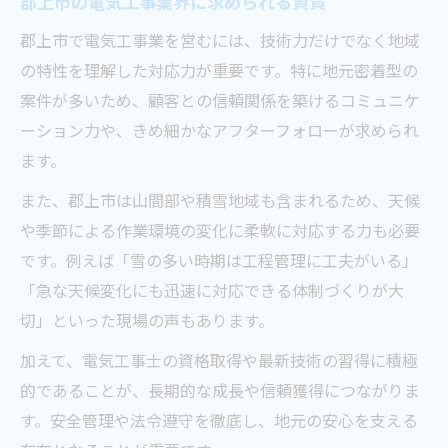
郡上市の電気工事業界に求められる資質
収益性を高める電気工事のスタートアップ戦略
郡上市で電気工事業を営むには、技術力だけでなく地域
電気工事創業で収益性を上げるコツとは
の特性を理解した対応力が重要です。特に地元密着型の
一人親方の日当と年収の現実を掘り下げる
案件が多いため、顧客との信頼関係を築けるコミュニケ
自営電気工事で経費を抑えるポイント
ーション力や、きめ細かなアフターフォローが求められ
安定受注を実現する電気工事の営業手法
ます。
電気工事の収入を伸ばす価格交渉術
また、郡上市は山間部や積雪地域も含まれるため、天候
現場経験から学ぶ郡上市の電気工事創業術
や季節による作業環境の変化に柔軟に対応する力も必要
現場経験が電気工事創業に活きる理由
です。例えば「雪の多い時期は工程管理に工夫がいる」
郡上市で学んだ電気工事士の成功事例
「急な天候変化にも迅速に対応できる体制づくりが大
実体験から語る電気工事の創業ポイント
切」といった現場の声もあります。
仕事量安定への電気工事士の工夫
加えて、電気工事士の資格取得や最新技術の習得に積極
創業初年度に直面する課題と乗り越え方
的であることが、長期的な成長や信頼獲得につながりま
す。安全管理や法令遵守を徹底し、地元の安心を支える