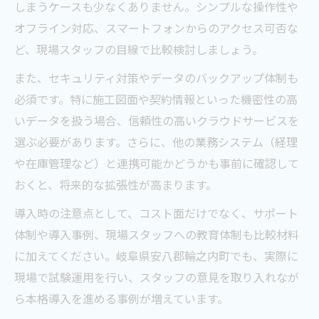
電気工事の生産性を高めるクラウド管理の
しまうケースも少なくありません。シンプルな操作性や
秘訣
オフライン対応、スマートフォンからのアクセス可否な
ど、現場スタッフの目線で比較検討しましょう。
未来を切り拓く電気工事の新しい可能性
クラウド活用で広がる電気工事の未来と展
また、セキュリティ対策やデータのバックアップ体制も
望
必須です。特に施工図面や契約情報といった機密性の高
電気工事分野で生まれる新しい働き方とク
いデータを扱う場合、信頼性の高いクラウドサービスを
ラウド
選ぶ必要があります。さらに、他の業務システム（経理
や在庫管理など）と連携可能かどうかも事前に確認して
クラウドと電気工事が築く地域社会の持続
おくと、将来的な拡張性が高まります。
的発展
電気工事業界におけるクラウド技術革新の
導入時の注意点として、コスト面だけでなく、サポート
影響
体制や導入事例、現場スタッフへの教育体制も比較材料
に加えてください。岐阜県安八郡輪之内町でも、実際に
電気工事の未来を担うクラウド活用の重要
現場で試験運用を行い、スタッフの意見を取り入れなが
性
ら本格導入を進める事例が増えています。