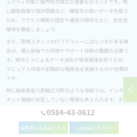
ュリティ対策と操作性の両立が重要なポイントです。特
に顧客情報や設計図面など、機密性の高いデータを扱う
ため、アクセス権限の設定や通信の暗号化など、安全性
確保を徹底しましょう。
また、現場スタッフのITリテラシーにばらつきがある場
合は、導入前後での研修やサポート体制の整備も必要で
す。操作ミスによるデータ消失や情報漏洩を防ぐため、
マニュアル作成や定期的な勉強会を実施するのが効果的
です。
特に岐阜県安八郡輪之内町のような地域では、インター
ネット環境が安定していない現場も考えられます。その
場合は、オフラインでもある程度作業できるクラウドサ
0584-43-0612
ービスの選定や、現場ごとのネットワーク環境の見直し
も欠かせません。
採用申し込みはこちら
LINEはこちら