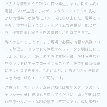
た膨大な情報のやり取りが日々発生します。従来は紙や
電気工事現場で進むクラウドシステム活用
電話、FAXが主流でしたが、クラウドシステムの導入に
の理由
より情報共有が格段にスムーズになりました。現場と事
クラウドで変わる電気工事の進捗管理と情
務所、協力会社間でのリアルタイムな連携が可能とな
報共有
り、作業効率と安全管理の質向上が期待できます。
電気工事分野におけるクラウドの強みと導
導入の基本としては、まず現場で必要な情報や業務フロ
入効果
ーを整理し、クラウドで管理すべきデータを明確にしま
現場スタッフが実感する電気工事クラウド
しょう。例えば、施工図面や作業指示書、進捗写真など
活用の利点
をクラウドにアップロードすることで、誰でも最新情報
電気工事の安全管理に役立つクラウドシス
にアクセスできます。これにより、現場の混乱や伝達ミ
テムの機能
スを大幅に減らすことが可能です。
業務効率化を目指すなら電気工事分野が注目
注意点として、システム選定時には現場スタッフのITリ
電気工事の業務効率化に必要なクラウド導
テラシーや通信環境も考慮してください。導入初期は操
入の手順
作研修やサポート体制の整備も不可欠です。成功事例と