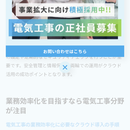
ラウドに保存することで、全員が最新の安全情報を常に
確認できます。また、過去の事故・トラブル事例をデー
タベース化しておくことで、再発防止や教育資料として
活用できます。
一方で、情報管理を徹底しないと、個人情報や機密情報
の漏洩リスクも考えられます。そのため、アクセス権限
お問い合わせはこちら
の設定や定期的なセキュリティチェックを行うことが重
要です。安全管理と情報保護、両輪での運用がクラウド
お問い合わせはこちら
活用の成功ポイントとなります。
業務効率化を目指すなら電気工事分野
が注目
電気工事の業務効率化に必要なクラウド導入の手順