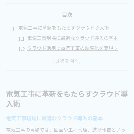
目次
電気工事に革新をもたらすクラウド導入術
電気工事現場に最適なクラウド導入の基本
クラウド活用で電気工事の効率化を実現す
る方法
電気工事業務の課題を解決するクラウド選
びのポイント
クラウド導入が電気工事にもたらす新たな
電気工事に革新をもたらすクラウド導
価値
入術
現場目線で考える電気工事とクラウドの連
携策
電気工事現場に最適なクラウド導入の基本
クラウドシステムが電気工事現場で活躍する理
電気工事の現場では、図面や工程管理、進捗報告といっ
由