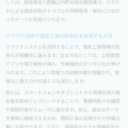
クラウド利用で電気工事の無駄を省く実践
しては、岐阜県安八郡輪之内町の地元建設業で、クラウ
的な工夫
ドによる進捗共有がトラブルの早期発見・解決につなが
電気工事分野で注目される業務効率化の最
ったケースも見受けられます。
新事例
クラウド活用で電気工事の効率化を実現する方法
クラウド連携で電気工事の作業時間を短縮
する方法
クラウドシステムを活用することで、電気工事現場の効
率化が飛躍的に進みます。主な方法としては、工程管理
電気工事業界での業務効率化と技術革新の
アプリや電子帳票の導入、作業報告のデジタル化が挙げ
融合
られます。これにより現場での記録作業が短縮され、情
地域建設業に変革を起こす最新技術とは
報の二重入力や伝達ミスも減少します。
電気工事分野で活躍する最新クラウド技術
の特徴
例えば、スマートフォンやタブレットから現場写真や報
告書を即時アップロードすることで、事務所側での確認
クラウドと電気工事がもたらす地域建設業
や承認作業がスムーズに進みます。また、過去のデータ
の変化
を簡単に検索できるため、類似工事の見積もりや計画立
地域建設業を変える電気工事クラウド活用
案にも役立ちます。さらに、遠隔地からでも現場状況の