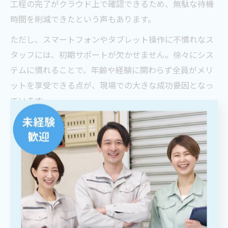
工程の完了がクラウド上で確認できるため、無駄な待機
時間を削減できたという声もあります。
ただし、スマートフォンやタブレット操作に不慣れなス
タッフには、初期サポートが欠かせません。徐々にシス
テムに慣れることで、年齢や経験に関わらず全員がメリ
ットを享受できる点が、現場での大きな成功要因となっ
ています。
電気工事の安全管理に役立つクラウドシステムの機能
電気工事において安全管理は最重要課題の一つです。ク
ラウドシステムには、作業前点検や危険予知活動（KY活
動）の記録、ヒヤリハット報告の共有機能など、安全管
理を支える多彩な機能が備わっています。
例えば、現場で撮影した安全確認写真や作業手順書をク