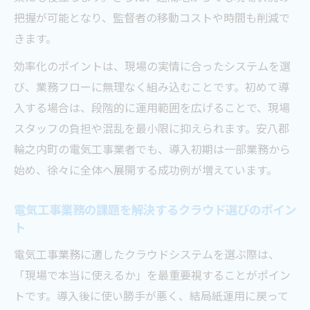
の最前線
把握が可能となり、監督者の移動コストや時間も削減で
最新技術で進化する電気工事とクラウドの
きます。
連携事例
効率化のポイントは、現場の実情に合ったシステムを選
電気工事とクラウドが地域建設業にもたら
び、業務フローに無理なく組み込むことです。初めて導
す未来像
入する場合は、段階的に運用範囲を広げることで、現場
現場で役立つクラウド活用の実践ポイント
スタッフの負担や混乱を最小限に抑えられます。安八郡
電気工事現場で使えるクラウド活用の実践
輪之内町の電気工事業者でも、導入初期は一部業務から
ポイント
始め、徐々に全体へ展開する成功例が増えています。
クラウド導入時に電気工事現場で注意すべ
き点
電気工事業務の課題を解決するクラウド選びのポイン
電気工事業務で成果を出すクラウド運用ノ
ト
ウハウ
電気工事業務に適したクラウドシステムを選ぶ際は、
現場担当者が語る電気工事クラウド活用の
「現場で本当に使えるか」を最重要視することがポイン
コツ
トです。導入後に使い勝手が悪く、結局紙運用に戻って