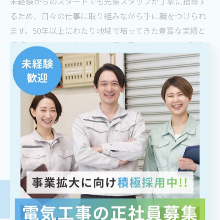
未経験からのスタートでも先輩スタッフが丁寧に指導す
るため、日々の仕事に取り組みながら手に職をつけられ
ます。50年以上にわたり地域で培ってきた豊富な実績と
信頼があり、日々多くのご依頼を承っております。引込
線工事を主とする店舗や工場での設備工事を手掛けてお
り、大きな力は必要としないため性別に関係なく活躍で
きます。
岐阜で未経験からステップアップ
RECRUIT